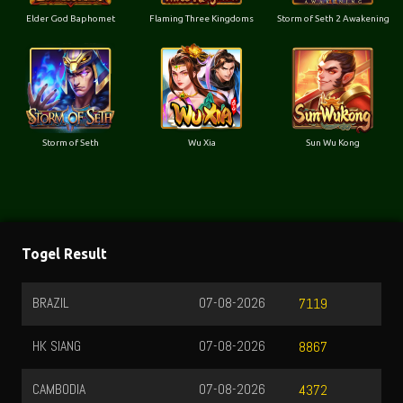
Elder God Baphomet
Flaming Three Kingdoms
Storm of Seth 2 Awakening
Storm of Seth
Wu Xia
Sun Wu Kong
Togel Result
BRAZIL
07-08-2026
7119
HK SIANG
07-08-2026
8867
CAMBODIA
07-08-2026
4372