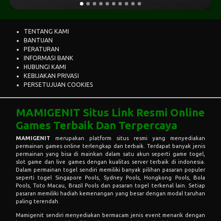
TENTANG KAMI
BANTUAN
PERATURAN
INFORMASI BANK
HUBUNGI KAMI
KEBIJAKAN PRIVASI
PERSETUJUAN COOKIES
MAMIGENIT Situs Link Resmi Online
Games Terbaik Dan Terpercaya
MAMIGENIT
merupakan platform situs resmi yang menyediakan
permainan games online terlengkap dan terbaik. Terdapat banyak jenis
permainan yang bisa di mainkan dalam satu akun seperti game togel,
slot game dan live games dengan kualitas server terbaik di indonesia.
Dalam permainan togel sendiri memiliki banyak pilihan pasaran populer
seperti togel Singapore Pools, Sydney Pools, Hongkong Pools, Bola
Pools, Toto Macau, Brazil Pools dan pasaran togel terkenal lain. Setiap
pasaran memiliki hadiah kemenangan yang besar dengan modal taruhan
paling terendah.
Mamigenit sendiri menyediakan bermacam jenis event menarik dengan