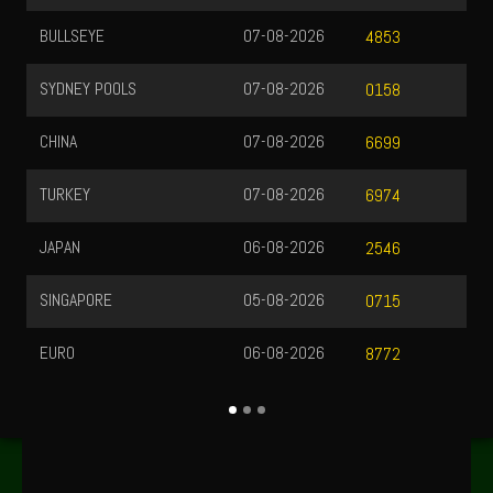
BULLSEYE
07-08-2026
4853
SYDNEY POOLS
07-08-2026
0158
CHINA
07-08-2026
6699
TURKEY
07-08-2026
6974
JAPAN
06-08-2026
2546
SINGAPORE
05-08-2026
0715
EURO
06-08-2026
8772