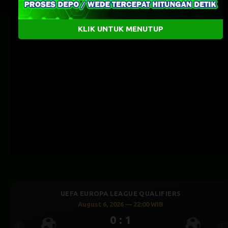
KLIK UNTUK MENUTUP
QUALIFIERS
UEFA EUROPA LEAGUE QU
:00 WIB
August 6, 2026 — 22:5
0 : 0
Previous
Ne