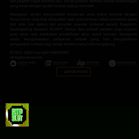
dan pasaran togel terkenal lain. Setiap pasaran memiliki hadiah kemenangan
yang besar dengan modal taruhan paling terendah.
Mamigenit sendiri menyediakan bermacam jenis event menarik dengan
bonus besar yang bisa didapatkan saat anda bermain dalam permainan game
slot atau live games dari provider populer terkenal seperti Pragmatic,
Spadegaming ataupun PGSOFT. Semua data pribadi member juga terjamin
pasti aman saat melakukan pendaftaran akun untuk bermain. Mamigenit
selalu mengutamakan pelayanan terbaik yang bisa menghadirkan
pengalaman terbaru bagi setiap member yang telah bergabung.
© 2015 - 2026 Copyright MAMIGENIT.
All Rights Reserved.
LAPOR PUSAT