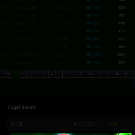
3
04 Aug 2026
Selasa
JPN - 612
4230
4
03 Aug 2026
Senin
JPN - 611
1871
5
02 Aug 2026
Minggu
JPN - 610
3505
6
01 Aug 2026
Sabtu
JPN - 609
4132
7
31 Jul 2026
Jumat
JPN - 608
9213
8
30 Jul 2026
Kamis
JPN - 607
4094
9
29 Jul 2026
Rabu
JPN - 606
3344
10
28 Jul 2026
Selasa
JPN - 605
8576
First
1
2
3
4
5
6
7
8
9
10
11
12
13
14
15
(
)
Togel Result
BRAZIL
06-08-2026
1405