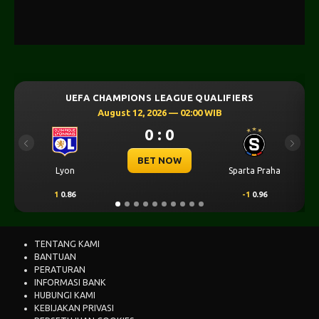
LEAGUE QUALIFIERS
UEFA CHAMPIONS LEAGU
26 — 02:00 WIB
August 12, 2026 — 0
: 0
0 : 0
Previous
Next
 NOW
BET NOW
Sparta Praha
SK Sturm Graz
-1
0.96
-0.5
0.95
TENTANG KAMI
BANTUAN
PERATURAN
INFORMASI BANK
HUBUNGI KAMI
KEBIJAKAN PRIVASI