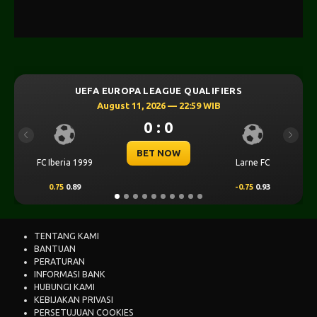
 EUROPA LEAGUE QUALIFIERS
S
ugust 11, 2026 — 22:59 WIB
August 
0 : 0
Previous
Next
BET NOW
Larne FC
Sevilla
-0.75
0.93
0.25
0.95
TENTANG KAMI
BANTUAN
PERATURAN
INFORMASI BANK
HUBUNGI KAMI
KEBIJAKAN PRIVASI
PERSETUJUAN COOKIES