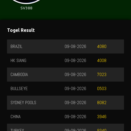
SV388
Togel Result
BRAZIL
09-08-2026
4080
HK SIANG
09-08-2026
4008
CAMBODIA
09-08-2026
7023
BULLSEYE
09-08-2026
0503
SYDNEY POOLS
09-08-2026
8082
CHINA
09-08-2026
3946
TURKEY
09-08-2026
9340