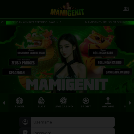
INE DENGAN WINRATE TERTINGGI SAAT INI !
MAMIGENIT - SITUS SLOT ONLINE DENGAN WI
TOGEL
SLOT
LIVE CASINO
SPORT
ARCADE
SABU