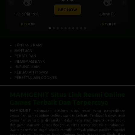
Previous
Next
BET NOW
FC Iberia 1999
Larne FC
Bod
0.75
0.89
-0.75
0.93
0.
TENTANG KAMI
BANTUAN
PERATURAN
INFORMASI BANK
HUBUNGI KAMI
KEBIJAKAN PRIVASI
PERSETUJUAN COOKIES
MAMIGENIT Situs Link Resmi Online
Games Terbaik Dan Terpercaya
MAMIGENIT
merupakan platform situs resmi yang menyediakan
permainan games online terlengkap dan terbaik. Terdapat banyak jenis
permainan yang bisa di mainkan dalam satu akun seperti game togel,
slot game dan live games dengan kualitas server terbaik di indonesia.
Dalam permainan togel sendiri memiliki banyak pilihan pasaran populer
seperti togel Singapore Pools, Sydney Pools, Hongkong Pools, Bola