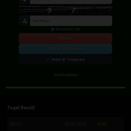
Remember Me
Masuk
Daftar Sekarang
Main di Telegram
Desktop
Wap
Togel Result
BRAZIL
09-08-2026
4080