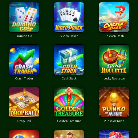
Domino Go
Video Poker
Chicken Dash
Crash Trader
Cash Stack
Lucky Roulette
Drop Ball
Golden Treasure
Plinko of Mine