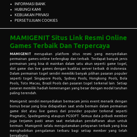
INFORMASI BANK
HUBUNGI KAMI
KEBIJAKAN PRIVASI
PERSETUJUAN COOKIES
MAMIGENIT Situs Link Resmi Online
Games Terbaik Dan Terpercaya
MAMIGENIT
merupakan platform situs resmi yang menyediakan
permainan games online terlengkap dan terbaik. Terdapat banyak jenis
permainan yang bisa di mainkan dalam satu akun seperti game togel,
slot game dan live games dengan kualitas server terbaik di indonesia.
Dalam permainan togel sendiri memiliki banyak pilihan pasaran populer
seperti togel Singapore Pools, Sydney Pools, Hongkong Pools, Bola
Pools, Toto Macau, Brazil Pools dan pasaran togel terkenal lain. Setiap
pasaran memiliki hadiah kemenangan yang besar dengan modal taruhan
paling terendah.
Mamigenit sendiri menyediakan bermacam jenis event menarik dengan
bonus besar yang bisa didapatkan saat anda bermain dalam permainan
game slot atau live games dari provider populer terkenal seperti
Pragmatic, Spadegaming ataupun PGSOFT. Semua data pribadi member
juga terjamin pasti aman saat melakukan pendaftaran akun untuk
bermain. Mamigenit selalu mengutamakan pelayanan terbaik yang bisa
menghadirkan pengalaman terbaru bagi setiap member yang telah
bergabung.