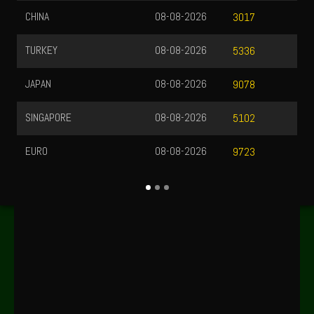
UK6D
08-08-2026
8054
NUSANTARA
08-08-2026
3947
HONGKONG
08-08-2026
2797
ITALIA
08-08-2026
5304
GERMAN
09-08-2026
2558