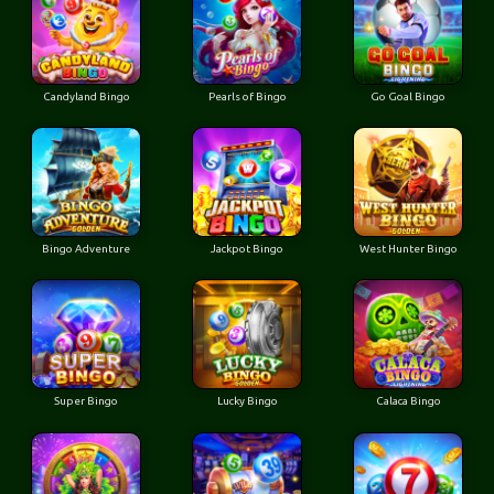
Candyland Bingo
Pearls of Bingo
Go Goal Bingo
Bingo Adventure
Jackpot Bingo
West Hunter Bingo
Super Bingo
Lucky Bingo
Calaca Bingo