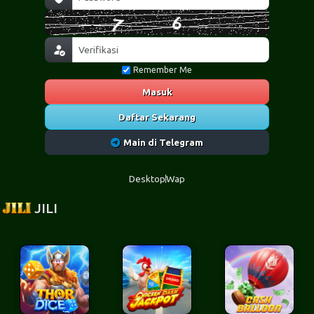
Remember Me
Masuk
Daftar Sekarang
Main di Telegram
Desktop
Wap
JILI