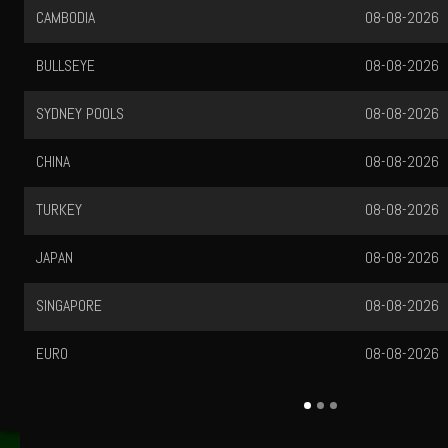
CAMBODIA
08-08-2026
BULLSEYE
08-08-2026
SYDNEY POOLS
08-08-2026
CHINA
08-08-2026
TURKEY
08-08-2026
JAPAN
08-08-2026
SINGAPORE
08-08-2026
EURO
08-08-2026