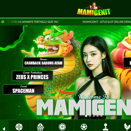
E DENGAN WINRATE TERTINGGI SAAT INI !
MAMIGENIT - SITUS SLOT ONLINE DENGAN WIN