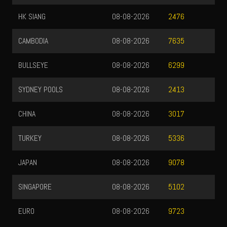
HK SIANG
08-08-2026
2476
CAMBODIA
08-08-2026
7635
BULLSEYE
08-08-2026
6299
SYDNEY POOLS
08-08-2026
2413
CHINA
08-08-2026
3017
TURKEY
08-08-2026
5336
JAPAN
08-08-2026
9078
SINGAPORE
08-08-2026
5102
EURO
08-08-2026
9723