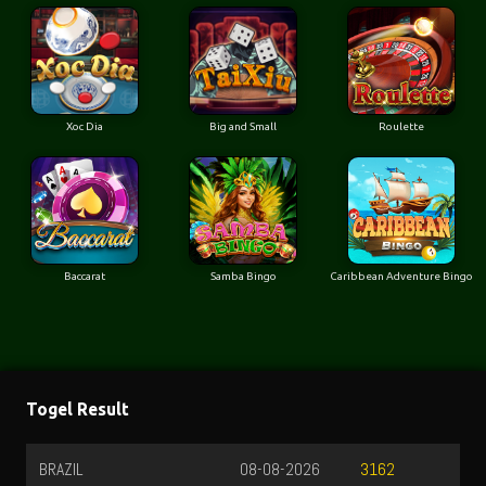
Xoc Dia
Big and Small
Roulette
Baccarat
Samba Bingo
Caribbean Adventure Bingo
Togel Result
BRAZIL
08-08-2026
3162